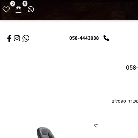
0
0
058-4443038
05
ד
ספסלים