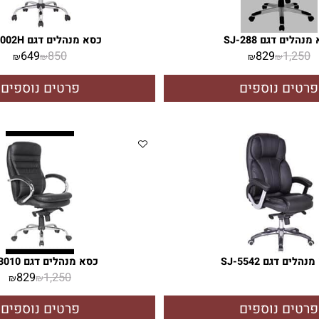
מבצע!!!
גם SJ-288
כסא מנהלים דגם SJ-6002H
649
850
829
1
₪
₪
₪
₪
ם נוספים
פרטים נוספים